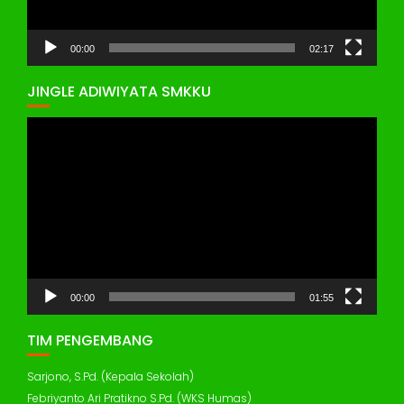
00:00
02:17
JINGLE ADIWIYATA SMKKU
Pemutar
Video
00:00
01:55
TIM PENGEMBANG
Sarjono, S.Pd. (Kepala Sekolah)
Febriyanto Ari Pratikno S.Pd. (WKS Humas)