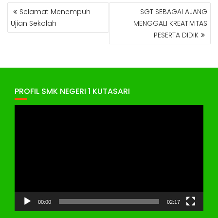
NAVIGASI
Selamat Menempuh
SGT SEBAGAI AJANG
POS
Ujian Sekolah
MENGGALI KREATIVITAS
PESERTA DIDIK
PROFIL SMK NEGERI 1 KUTASARI
Pemutar
Video
00:00
02:17