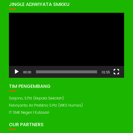
JINGLE ADIWIYATA SMKKU
Pemutar
Video
00:00
01:55
TIM PENGEMBANG
Sarjono, S.Pd. (Kepala Sekolah)
Febriyanto Ari Pratikno S.Pd. (WKS Humas)
IT SMK Negeri 1 Kutasari
OUR PARTNERS