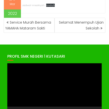
Mar
Jadwal Imsakiyah
Unduh
2022
NAVIGASI
Service Murah Bersama
Selamat Menempuh Ujian
POS
YAMAHA Mataram Sakti
Sekolah
PROFIL SMK NEGERI 1 KUTASARI
Pemutar
Video