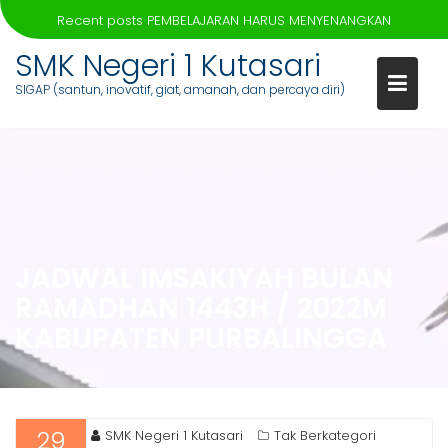
Recent posts
PEMBELAJARAN HARUS MENYENANGKAN
Skip
SMK Negeri 1 Kutasari
to
SIGAP (santun, inovatif, giat, amanah, dan percaya diri)
content
JADWAL IMSAKIYAH BULAN
RAMADHAN 1443H / 2022M
KABUPATEN PURBALINGGA
29
SMK Negeri 1 Kutasari
Tak Berkategori