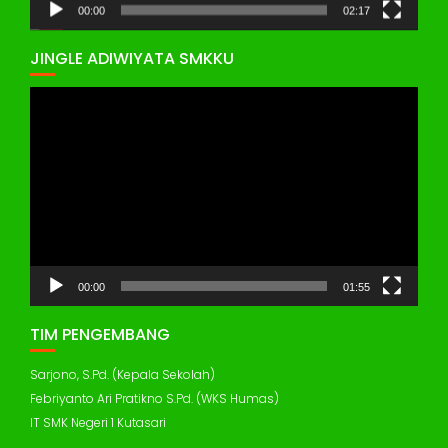
00:00
02:17
JINGLE ADIWIYATA SMKKU
Pemutar
Video
00:00
01:55
TIM PENGEMBANG
Sarjono, S.Pd. (Kepala Sekolah)
Febriyanto Ari Pratikno S.Pd. (WKS Humas)
IT SMK Negeri 1 Kutasari