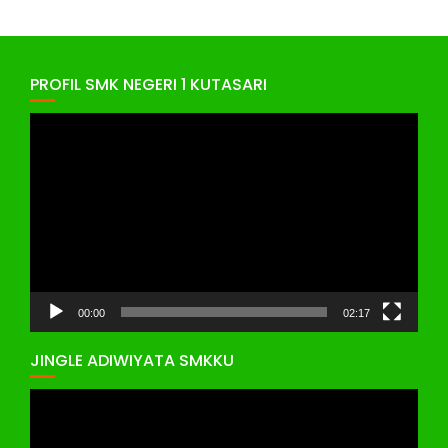
PROFIL SMK NEGERI 1 KUTASARI
Pemutar
Video
00:00
02:17
JINGLE ADIWIYATA SMKKU
Pemutar
Video