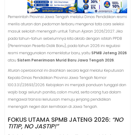
Pemerintah Provinsi Jawa Tengah melalui Dinas Pendidikan resmi
merilis aturan dan pedoman terbaru mengenai tata cara seleksi
masuk sekolah menengah untuk Tahun Ajaran 2026/2027
. Jika
pada tahun-tahun sebelumnya kita akrab dengan istilah PPDB
(Penerimaan Peserta Didik Baru), pada tahun 2026 ini regulasi
resmi menggunakan nomenklatur baru, yaitu
SPMB Jateng 2026
atau
Sistem Penerimaan Murid Baru Jawa Tengah 2026
.
Aturan operasional ini disahkan secara legal melalui Keputusan
Kepala Dinas Pendidikan Provinsi Jawa Tengah Nomor
100.3.3.1/23693/2026
. Kebijakan ini menjadi panduan tunggal dan
wajib bagi seluruh panitia, calon murid, serta orang tua dalam
mengawal transisi kelulusan menuju jenjang pendidikan
menengah negeri dan kemitraan di Jawa Tengah
.
FOKUS UTAMA SPMB JATENG 2026:
“NO
TITIP, NO JASTIP!”