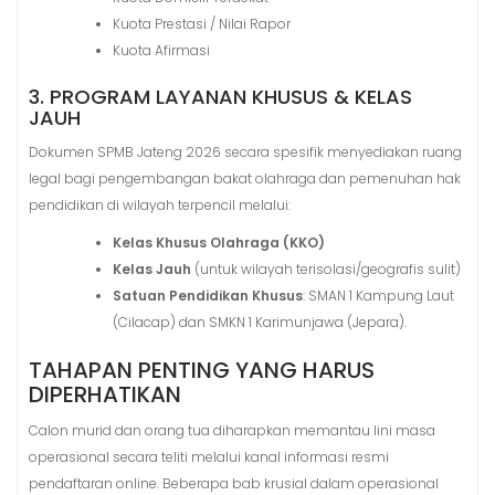
Kuota Prestasi / Nilai Rapor
Kuota Afirmasi
3. PROGRAM LAYANAN KHUSUS & KELAS
JAUH
Dokumen SPMB Jateng 2026 secara spesifik menyediakan ruang
legal bagi pengembangan bakat olahraga dan pemenuhan hak
pendidikan di wilayah terpencil melalui
:
Kelas Khusus Olahraga (KKO)
Kelas Jauh
(untuk wilayah terisolasi/geografis sulit)
Satuan Pendidikan Khusus
: SMAN 1 Kampung Laut
(Cilacap) dan SMKN 1 Karimunjawa (Jepara).
TAHAPAN PENTING YANG HARUS
DIPERHATIKAN
Calon murid dan orang tua diharapkan memantau lini masa
operasional secara teliti melalui kanal informasi resmi
pendaftaran online
. Beberapa bab krusial dalam operasional