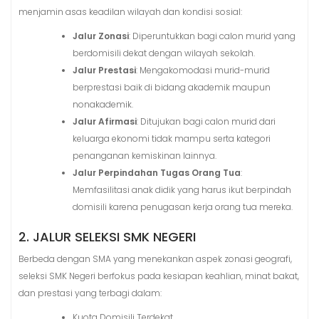
menjamin asas keadilan wilayah dan kondisi sosial
:
Jalur Zonasi
: Diperuntukkan bagi calon murid yang
berdomisili dekat dengan wilayah sekolah.
Jalur Prestasi
: Mengakomodasi murid-murid
berprestasi baik di bidang akademik maupun
nonakademik.
Jalur Afirmasi
: Ditujukan bagi calon murid dari
keluarga ekonomi tidak mampu serta kategori
penanganan kemiskinan lainnya.
Jalur Perpindahan Tugas Orang Tua
:
Memfasilitasi anak didik yang harus ikut berpindah
domisili karena penugasan kerja orang tua mereka.
2. JALUR SELEKSI SMK NEGERI
Berbeda dengan SMA yang menekankan aspek zonasi geografi,
seleksi SMK Negeri berfokus pada kesiapan keahlian, minat bakat,
dan prestasi yang terbagi dalam
:
Kuota Domisili Terdekat