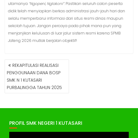
utamanya
“Ngopeni, Nglakoni”
. Pastikan seluruh calon peserta
didik telah menyiapkan berkas administrasi jauh-jauh hari dan
selalu memperbarui informasi dari situs resmi dinas maupun
sekolah tujuan. Jangan percaya pada pihak mana pun yang
menjanjikan kelulusan di luar jalur sistem resmi karena SPMB
Jateng 2026 mutlak berjalan objektif!
NAVIGASI
REKAPITULASI REALISASI
POS
PENGGUNAAN DANA BOSP
SMK N 1 KUTASARI
PURBALINGGA TAHUN 2025
PROFIL SMK NEGERI 1 KUTASARI
Pemutar