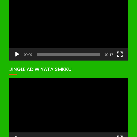
Video
00:00
02:17
JINGLE ADIWIYATA SMKKU
Pemutar
Video