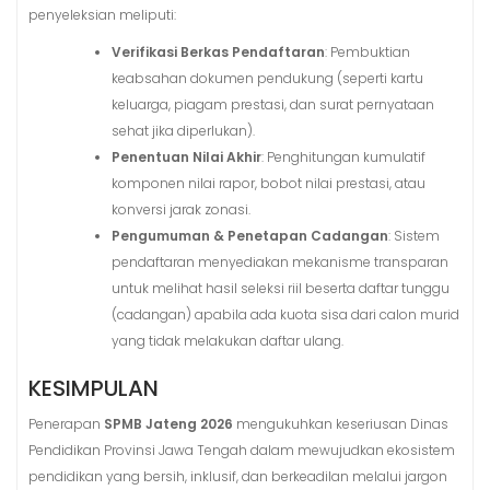
penyeleksian meliputi
:
Verifikasi Berkas Pendaftaran
: Pembuktian
keabsahan dokumen pendukung (seperti kartu
keluarga, piagam prestasi, dan surat pernyataan
sehat jika diperlukan).
Penentuan Nilai Akhir
: Penghitungan kumulatif
komponen nilai rapor, bobot nilai prestasi, atau
konversi jarak zonasi.
Pengumuman & Penetapan Cadangan
: Sistem
pendaftaran menyediakan mekanisme transparan
untuk melihat hasil seleksi riil beserta daftar tunggu
(cadangan) apabila ada kuota sisa dari calon murid
yang tidak melakukan daftar ulang.
KESIMPULAN
Penerapan
SPMB Jateng 2026
mengukuhkan keseriusan Dinas
Pendidikan Provinsi Jawa Tengah dalam mewujudkan ekosistem
pendidikan yang bersih, inklusif, dan berkeadilan melalui jargon