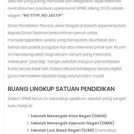
Satu hal yang paling mencolok dan ditegaskan sejak halaman
awal dokumen panduan operasional SPMB Jateng 2026 adalah
slogan:
“NO TITIP, NO JASTIP”
.
Dinas Pendidikan Provinsi Jawa Tengah di bawah kepemimpinan
Kepala Dinas Sadimin berkomitmen penuh untuk
menyelenggarakan seleksi yang transparan, akuntabel, dan
bebas dari praktik pungutan liar atau intervensi pihak luar
. Aturan
ini memotong celah bagi oknum-oknum yang mencoba
melakukan “jasa titip” bangku sekolah maupun pemanfaatan
kuota secara tidak sah. Sistem dibuat terintegrasi secara digital
guna memastikan keadilan bagi seluruh calon murid
.
RUANG LINGKUP SATUAN PENDIDIKAN
Sistem SPMB tahun ini mencakup spektrum sekolah yang sangat
luas, meliputi:
Sekolah Menengah Atas Negeri (SMAN)
.
Sekolah Menengah Kejuruan Negeri (SMKN)
.
Sekolah Luar Biasa Negeri (SLBN)
(mencakup