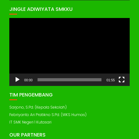
JINGLE ADIWIYATA SMKKU
Pemutar
Video
00:00
01:55
TIM PENGEMBANG
Sarjono, S.Pd. (Kepala Sekolah)
Febriyanto Ari Pratikno S.Pd. (WKS Humas)
IT SMK Negeri 1 Kutasari
OUR PARTNERS