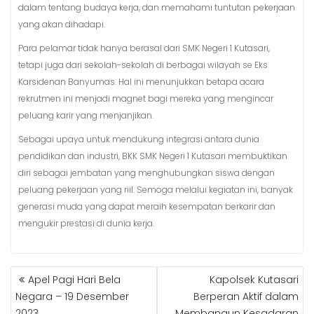
dalam tentang budaya kerja, dan memahami tuntutan pekerjaan
yang akan dihadapi.
Para pelamar tidak hanya berasal dari SMK Negeri 1 Kutasari,
tetapi juga dari sekolah-sekolah di berbagai wilayah se Eks
Karsidenan Banyumas. Hal ini menunjukkan betapa acara
rekrutmen ini menjadi magnet bagi mereka yang mengincar
peluang karir yang menjanjikan.
Sebagai upaya untuk mendukung integrasi antara dunia
pendidikan dan industri, BKK SMK Negeri 1 Kutasari membuktikan
diri sebagai jembatan yang menghubungkan siswa dengan
peluang pekerjaan yang riil. Semoga melalui kegiatan ini, banyak
generasi muda yang dapat meraih kesempatan berkarir dan
mengukir prestasi di dunia kerja.
NAVIGASI
Apel Pagi Hari Bela
Kapolsek Kutasari
POS
Negara – 19 Desember
Berperan Aktif dalam
2023
Membangun Kesadaran