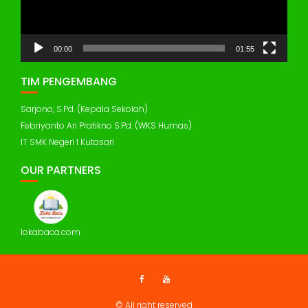
00:00
01:55
TIM PENGEMBANG
Sarjono, S.Pd. (Kepala Sekolah)
Febriyanto Ari Pratikno S.Pd. (WKS Humas)
IT SMK Negeri 1 Kutasari
OUR PARTNERS
lokabaca.com
© All right reserved