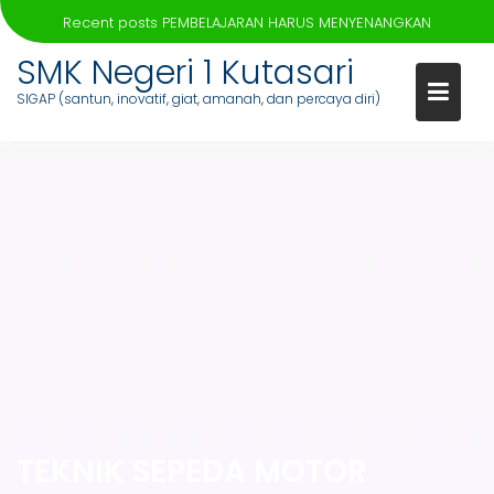
Recent posts
PEMBELAJARAN HARUS MENYENANGKAN
SMK Negeri 1 Kutasari
SIGAP (santun, inovatif, giat, amanah, dan percaya diri)
Skip
to
content
TEKNIK SEPEDA MOTOR