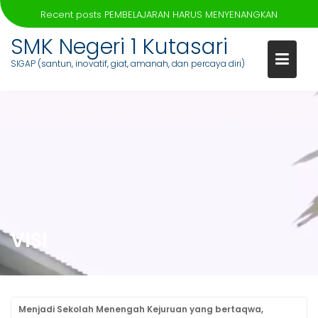
Recent posts
PEMBELAJARAN HARUS MENYENANGKAN
Skip
SMK Negeri 1 Kutasari
to
SIGAP (santun, inovatif, giat, amanah, dan percaya diri)
content
VISI
Menjadi Sekolah Menengah Kejuruan yang bertaqwa,