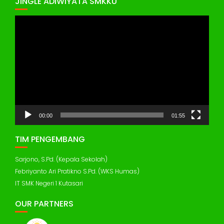
JINGLE ADIWIYATA SMKKU
Pemutar
Video
00:00
01:55
TIM PENGEMBANG
Sarjono, S.Pd. (Kepala Sekolah)
Febriyanto Ari Pratikno S.Pd. (WKS Humas)
IT SMK Negeri 1 Kutasari
OUR PARTNERS