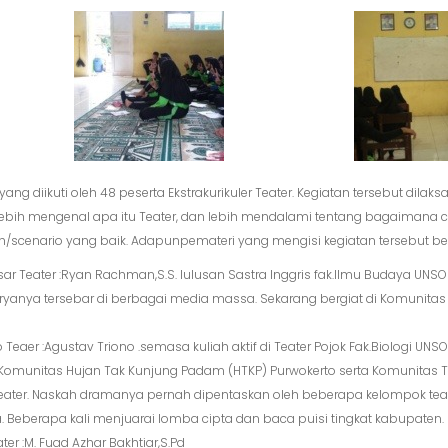
g diikuti oleh 48 peserta Ekstrakurikuler Teater. Kegiatan tersebut dilaks
 lebih mengenal apa itu Teater, dan lebih mendalami tentang bagaimana
/scenario yang baik. Adapun
pemateri yang mengisi kegiatan tersebut be
Dasar Teater :Ryan Rachman,S.S. lulusan Sastra Inggris fak.Ilmu Budaya UNS
Karyanya tersebar di berbagai media massa. Sekarang bergiat di Komunitas 
o Teaer :Agustav Triono .semasa kuliah aktif di Teater Pojok Fak.Biologi UNS
omunitas Hujan Tak Kunjung Padam (HTKP) Purwokerto serta Komunitas Te
/teater. Naskah dramanya pernah dipentaskan oleh beberapa kelompok tea
Beberapa kali menjuarai lomba cipta dan baca puisi tingkat kabupaten.
ater :M. Fuad Azhar Bakhtiar,S.Pd