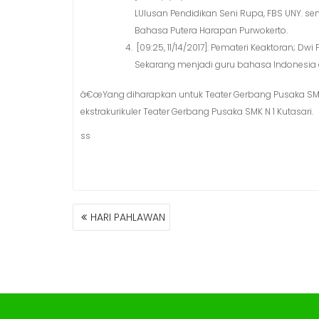
LUlusan Pendidikan Seni Rupa, FBS UNY. se
Bahasa Putera Harapan Purwokerto.
[09:25, 11/14/2017]: Pemateri Keaktoran; Dw
Sekarang menjadi guru bahasa Indonesia
â€œYang diharapkan untuk Teater Gerbang Pusaka SMKK
ekstrakurikuler Teater Gerbang Pusaka SMK N 1 Kutasari.
ss
NAVIGASI
HARI PAHLAWAN
POS