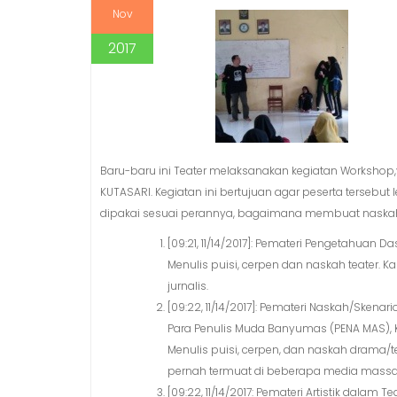
Nov
2017
Baru-baru ini Teater melaksanakan kegiatan Workshop,yan
KUTASARI. Kegiatan ini bertujuan agar peserta
tersebut
dipakai sesuai perannya, bagaimana membuat naskah
[09:21, 11/14/2017]: Pemateri Pengetahuan 
Menulis puisi, cerpen dan naskah teater. 
jurnalis.
[09:22, 11/14/2017]: Pemateri Naskah/Skenari
Para Penulis Muda Banyumas (PENA MAS), K
Menulis puisi, cerpen, dan naskah drama
pernah termuat di beberapa media massa. 
[09:22, 11/14/2017: Pemateri Artistik dalam Te