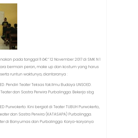
anakan pada tanggal 11 â€“ 12 November 2017 di SMK N 1
 cara bermain peran, make up dan kostum yang harus
serta runtun waktunya, diantaranya :
OED. Pendiri Teater Teksas fak.Ilmu Budaya UNSOED.
Teater dan Sastra Perwira Purbalingga. Bekerja sbg
OED Purwokerto. Kini bergiat di Teater TUBUH Purwokerto,
ater dan Sastra Perwira (KATASAPA) Purbalingga.
ter di Banyumas dan Purbalingga. Karya-karyanya