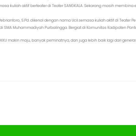
masa kuliah aktif berteater di Teater SANGKALA. Sekarang masih membina 
i Pebriantoro, S.Pd. dikenal dengan nama Ucil.semasa kuliah aktif di Teate
 di SMA Muhammadiyah Purbalingga. Bergiat di Komunitas Kadipaten Pan
U makin maju, banyak peminatnya, dan juga lebih baik lagi dari genera