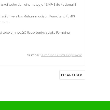
ekskul teater dan cinematografi SMP-SMA Nasional 3
r Perisai Universitas Muhammadiyah Purwokerto (UMP).
tomim.
si sebelumnya.â€ Ucap Junika selaku Pembina
Sumber :
Jurnalistik Kristal Bagaskara
PEKAN SENI