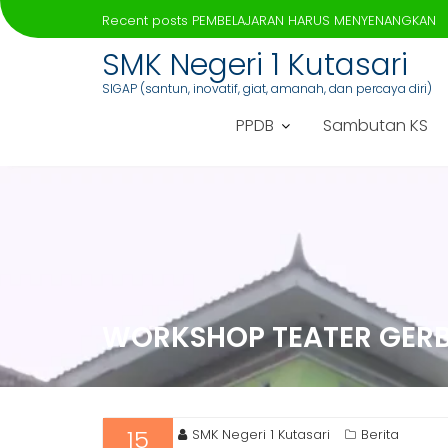
Recent posts
PEMBELAJARAN HARUS MENYENANGKAN
Skip
SMK Negeri 1 Kutasari
to
SIGAP (santun, inovatif, giat, amanah, dan percaya diri)
content
PPDB
Sambutan KS
WORKSHOP TEATER GERB
15
SMK Negeri 1 Kutasari
Berita