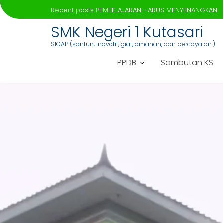
Recent posts
PEMBELAJARAN HARUS MENYENANGKAN
SMK Negeri 1 Kutasari
SIGAP (santun, inovatif, giat, amanah, dan percaya diri)
PPDB
Sambutan KS
Skip
to
content