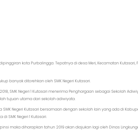
ipinggiran kota Purbalingga. Tepatnya di desa Meri, Kecamatan Kutasari, 
kup banyak ditorehkan oleh SMK Negeri Kutasari.
 2018, SMK Negeri 1 Kutasari menerima Penghargaan sebagai Sekolah Adiwi
h tujuan utama dari sekolah adiwiyata.
SMK Negeri Kutasari bersamaan dengan sekolah lain yang ada di Kabupate
 di SMK Negeri 1 Kutasari.
nsi maka diharapkan tahun 2019 akan diajukan lagi oleh Dinas Lingkunga