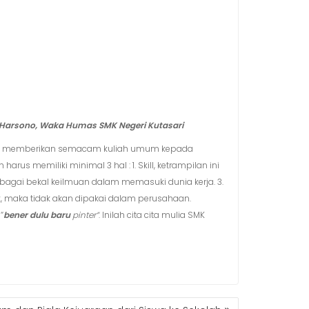
 Harsono, Waka Humas SMK Negeri Kutasari
 bisa memberikan semacam kuliah umum kepada
s memiliki minimal 3 hal : 1. Skill, ketrampilan ini
bagai bekal keilmuan dalam memasuki dunia kerja. 3.
uruk, maka tidak akan dipakai dalam perusahaan.
“
bener dulu baru
pinter”
. Inilah cita cita mulia SMK