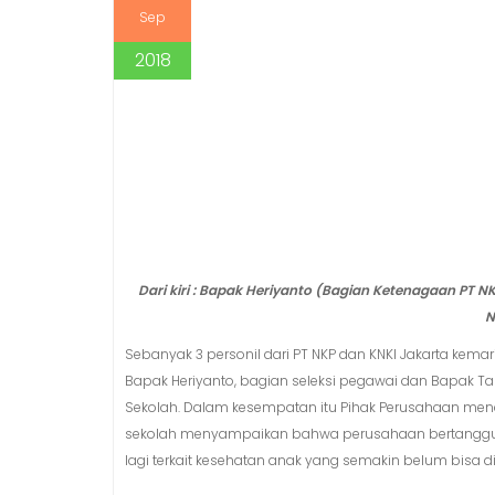
Sep
2018
Dari kiri : Bapak Heriyanto (Bagian Ketenagaan PT
N
Sebanyak 3 personil dari PT NKP dan KNKI Jakarta kema
Bapak Heriyanto, bagian seleksi pegawai dan Bapak Ta
Sekolah. Dalam kesempatan itu Pihak Perusahaan menan
sekolah menyampaikan bahwa perusahaan bertanggung
lagi terkait kesehatan anak yang semakin belum bisa 