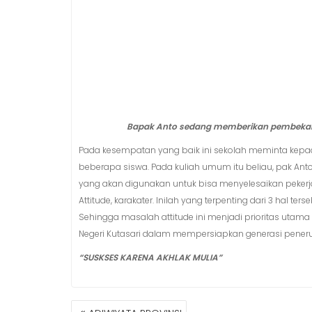
Bapak Anto sedang memberikan pembekalan
Pada kesempatan yang baik ini sekolah meminta kepa
beberapa siswa. Pada kuliah umum itu beliau, pak Anto 
yang akan digunakan untuk bisa menyelesaikan pekerja
Attitude, karakater. Inilah yang terpenting dari 3 hal t
Sehingga masalah attitude ini menjadi prioritas utama
Negeri Kutasari dalam mempersiapkan generasi pener
“SUSKSES KARENA AKHLAK MULIA”
NAVIGASI