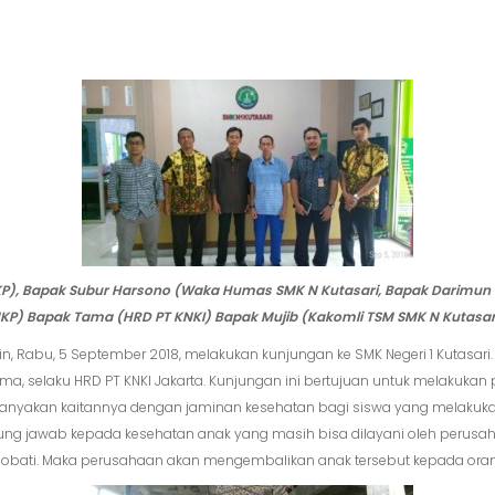
 NKP), Bapak Subur Harsono (Waka Humas SMK N Kutasari, Bapak Darimun
KP) Bapak Tama (HRD PT KNKI) Bapak Mujib (Kakomli TSM SMK N Kutasar
rin, Rabu, 5 September 2018, melakukan kunjungan ke SMK Negeri 1 Kutasar
ma, selaku HRD PT KNKI Jakarta. Kunjungan ini bertujuan untuk melakukan
yakan kaitannya dengan jaminan kesehatan bagi siswa yang melakukan PKL
 jawab kepada kesehatan anak yang masih bisa dilayani oleh perusa
diobati. Maka perusahaan akan mengembalikan anak tersebut kepada orang