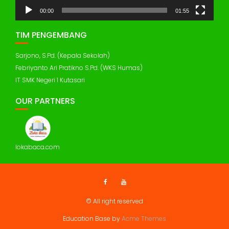
00:00
01:55
TIM PENGEMBANG
Sarjono, S.Pd. (Kepala Sekolah)
Febriyanto Ari Pratikno S.Pd. (WKS Humas)
IT SMK Negeri 1 Kutasari
OUR PARTNERS
lokabaca.com
© All right reserved
Education Base by
Acme Themes