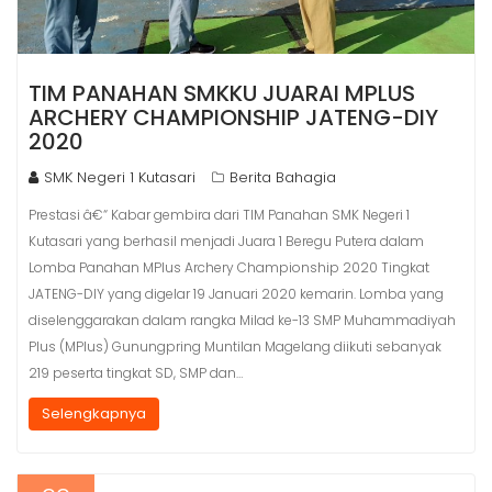
TIM PANAHAN SMKKU JUARAI MPLUS
ARCHERY CHAMPIONSHIP JATENG-DIY
2020
SMK Negeri 1 Kutasari
Berita Bahagia
Prestasi â€“ Kabar gembira dari TIM Panahan SMK Negeri 1
Kutasari yang berhasil menjadi Juara 1 Beregu Putera dalam
Lomba Panahan MPlus Archery Championship 2020 Tingkat
JATENG-DIY yang digelar 19 Januari 2020 kemarin. Lomba yang
diselenggarakan dalam rangka Milad ke-13 SMP Muhammadiyah
Plus (MPlus) Gunungpring Muntilan Magelang diikuti sebanyak
219 peserta tingkat SD, SMP dan…
Selengkapnya