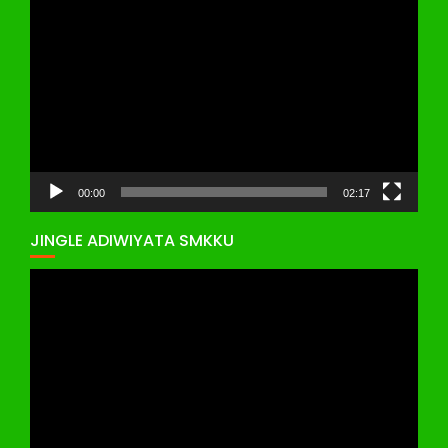
Pemutar
Video
00:00
02:17
JINGLE ADIWIYATA SMKKU
Pemutar
Video